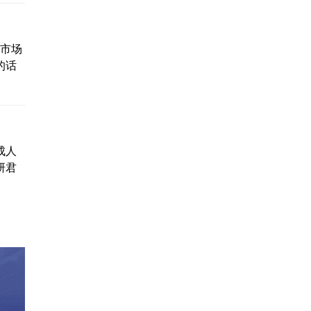
的市场
的话
成人
研君