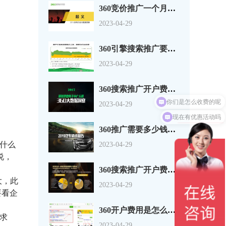
360竞价推广一个月多少钱？这是一份货真价实的白电行业报告
2023-04-29
360引擎搜索推广要不要钱多维度对房产行业进行深度剖析
2023-04-29
360搜索推广开户费用-科技消费电子中产人群洞察【360大数据】
2023-04-29
现在有优惠活动吗
360推广需要多少钱？2020汽车行业洞察：逆市上扬，观行业之变化
什么
2023-04-29
说，
360搜索推广开户费用手把手教你玩转360裂变营销！
大，此
2023-04-29
要看企
360开户费用是怎么组成的？按年还是点击扣费的？
求
2023-04-29