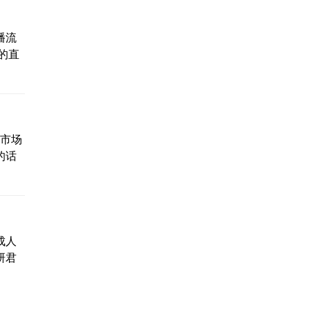
播流
的直
的市场
的话
成人
研君