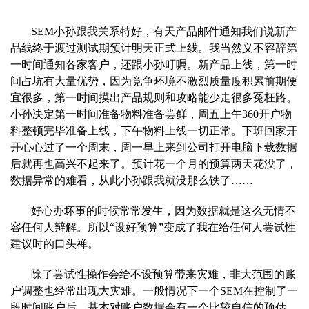
SE
M小孙跟我关系特好，有天产品邮件通知我们说新产
品线终于渡过测试期预计明天正式上线。我当然义不容辞第
一时间通知各家客户，还跟小孙叮嘱。新产品上线，第一时
间占坑有大量优势，因为竞争环境不激
烈质量度积累前期便
宜很多，第一时间摸出产品规则和攻略能少走很多冤枉路。
小孙决定第一时间准备物料准备尝鲜，周五上午360开户物
料整顿完毕准备上线，下午物料上线一切正常。下班回家开
开心心过
了一个周末，周一早上来到公司打开电脑下载数据
后就再也高兴不起来了。预计花一个月的预算两天花没了，
数据异常的难看，从此小孙跟我就没那么铁了……
好
心办坏事的时候常常发生，因为数据就是这么无情不
容任何人辩解。所以“设好预算”变成了我在给任何人尝试性
建议时的口头禅。
除
了尝试性操作会给不设预算带来灾难，非大范围的账
户调整也经常出现大灾难。一般情况下一个SEM在控制了一
段时间账户后，基本对账户数据会有一个比较自信的预估。