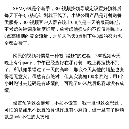
SEM小钱是个新手，360视频按领导规定设置好预算后
每天下午3点核心计划就下线了。小钱公司产品是订餐送餐
类服务，360视频客户人群在晚上6-8点是一天的最高峰期。
不考虑关键词质量度维度，单考
虑他损失的不仅仅是晚上6-
8点高峰期的黄金流量，之前从当天0点到下午3点的努力也
全都白费了。
网民
的视频习惯是一种被“驱赶”的过程，360视频今天
晚上有个party，中午已经查好在哪订餐，晚上再搜找不到
了。所以如果错过了一天的高峰，那么今天其他的铺垫也变
得毫无意义。虽然有点绝对，但其实
犹如100米赛跑，用1个
小时跑过去起码是有成绩的，可跑了90米然后退赛却没有成
绩。
设
置预算这么麻烦，不如不设置。我一度也这么想过，
可怕的是如果不设置预算也许没有小麻烦，但一旦有了麻烦
就是hold不住的大灾难……