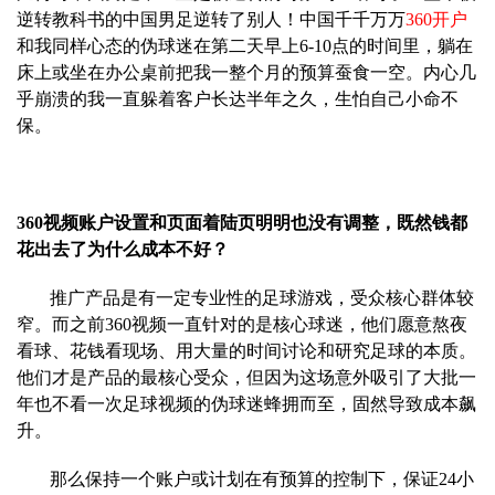
逆转教科书的中国男足逆转了别人！中国千千万万
360开户
和我同样心态的伪球迷在第二天早上6-10点的时间里，躺在
床上
或坐在办公桌前把我一整个月的预算蚕食一空。内心几
乎崩溃的我一直躲着客户长达半年之久，生怕自己小命不
保。
360视频账户设置和页面着陆页明明也没有调整，既然钱都
花出去了为什么成本不好？
推广产品是有一定专业性的足球游戏，受众核心群体较
窄。而之前360视频一直针对的是核心球迷，他们愿意熬夜
看球、花钱看现场、用大量的时间讨论和研究足球的本质。
他们才是产品的最核心受众，但因
为这场意外吸引了大批一
年也不看一次足球视频的伪球迷蜂拥而至，固然导致成本飙
升。
那么保持一个账户或计划在有预算的控制下，保证24小