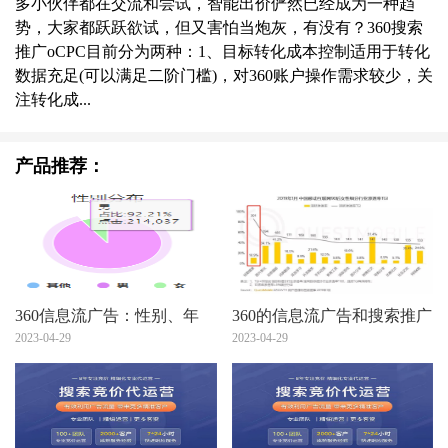
多小伙伴都在交流和尝试，智能出价俨然已经成为一种趋
势，大家都跃跃欲试，但又害怕当炮灰，有没有？360搜索
推广oCPC目前分为两种：1、目标转化成本控制适用于转化
数据充足(可以满足二阶门槛)，对360账户操作需求较少，关
注转化成...
产品推荐：
360信息流广告：性别、年
360的信息流广告和搜索推广
龄、地域，你真的会设么？
2023-04-29
简单的介绍您看看！
2023-04-29