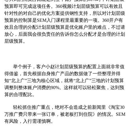
预算即可完成这项任务。360视频计划层级预算可
以有效且
针对性的对自己的优化方案提供钢性支持，所以对计划层级
预算的控制算是SEM入门课程里最重要的一项。360开户有
效且合理的分配计划层级预算是优化账户里的难点，不过请
放心，后面我会很负
责任的告诉你怎么分配才是合理的计划
层级预算。
举个例子，客
户小赵计划层级预算的配置上面就非常值
得借鉴，首先根据自身推广产品的数据做了一些整理并得
知“北上广”三地为核心区域，就将“北上广”三地的计划预算
调整到整体账户消费的90%。这样就可以轻松
聚焦，达到预
算的合理配比。
轻松抓住推
广重点，绝对不会造成之前新闻里《淘宝30
万推广费只带来一张订单，被老板打到住院》的情况。SEM
有风险，入行需谨慎啊。