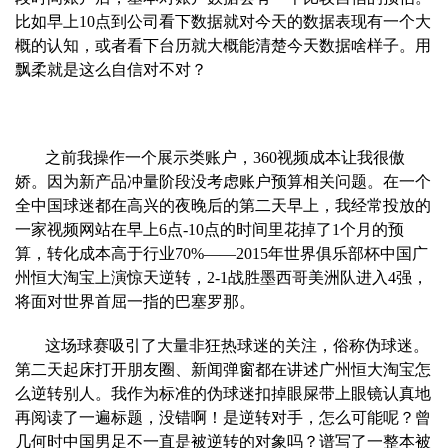
比如早上10点到公司看下数据就对
今天的数据表现有一个大
概的认知，或者看下台历就大概能清楚今天数据啥样子。用
飘柔就是这么自信对不对？
之前我操作一个展示类账户，360视频成本让我很傲
娇。因为新产品冲量阶段没考虑账户预算相关问题。在一个
全中国球迷都在高兴的夜晚后的第二天早上，我经常投放的
一家视频网站在早上6点-10点的时间
里花掉了1个月的预
算，转化成本高于行业70%——2015年世界俱乐部杯中国广
州恒大淘宝上演惊天逆转，2-1战胜墨西哥美洲队进入4强，
将面对世界首屈一指的巴塞罗那。
这场球赛吸引了大量非狂热球迷的关注，俗称伪球迷。
第二天起床打开朋友圈、新闻弹窗都在讲述广州恒大淘宝怎
么逆转别人。我作为标准的伪球迷扣掉眼屎带上眼镜认真地
再阅读了一遍标题，没错啊！是逆
转对手，怎么可能呢？曾
几何时中国男足不一直是被逆转的对象吗？谱写了一整本被