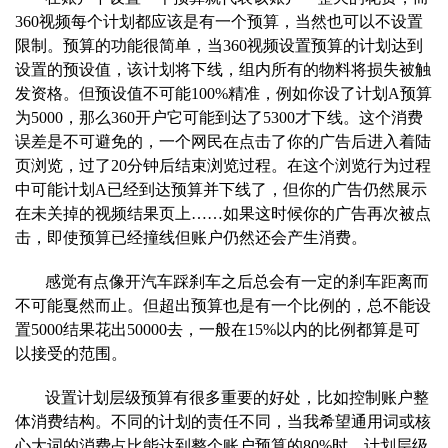
3
60视频每个计划都应该是有一个预算，当然也可以不设置
限制。预算的功能很简单，当360视频设置预算的计划达到
设置的预设值，该计划将下线，组内所有的物料将损失被触
发资格。但预设值不可能100%
精准，例如你设了计划A预算
为5000，那么360开户它可能到达了5300才下线。这个消费
误差是不可避免的，一个网民在点击了你的广告后进入着陆
页浏览，过了20分钟后结束浏览过程。在这个浏览行为过
程
中可能计划A已经到达预算并下线了，但你的广告仍然展示
在未关掉的视频结果页上……如果这时候你的广告再次被点
击，即使预算已经撞线但账户仍然还会产生消费。
感觉有点像开汽
车踩刹车之后总会有一定的刹车距离而
不可能戛然而止。但超出预算也是有一个比例的，总不能设
置5000结果花出50000去，一般在15%以内的比例都算是可
以接受的范围。
设置计划层级预
算有很多重要的好处，比如控制账户整
体消费结构。不同的计划的责任不同，当我希望通用词或核
心大词的消费占比能达到整个账户预算的80%时，计划层级