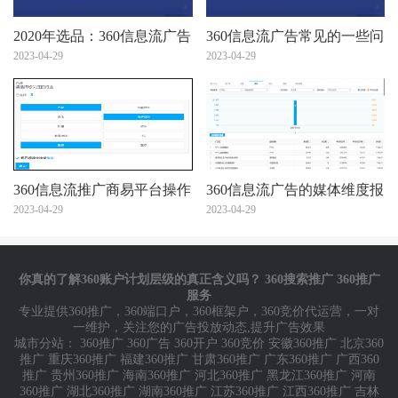
2020年选品：360信息流广告
360信息流广告常见的一些问
投放趋势看出12个潜力爆
2023-04-29
题
2023-04-29
款！
360信息流推广商易平台操作
360信息流广告的媒体维度报
说明
2023-04-29
表
2023-04-29
你真的了解360账户计划层级的真正含义吗？ 360搜索推广 360推广
服务
专业提供
360推广
，
360端口户
，
360框架户
，
360竞价代运营
，一对
一维护，关注您的广告投放动态,提升广告效果
城市分站：
360推广
360广告
360开户
360竞价
安徽360推广
北京360
推广
重庆360推广
福建360推广
甘肃360推广
广东360推广
广西360
推广
贵州360推广
海南360推广
河北360推广
黑龙江360推广
河南
360推广
湖北360推广
湖南360推广
江苏360推广
江西360推广
吉林