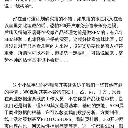
说：“我搭的”。
好在当时这计划确实搭的不错，如果搭的很烂我又在会
议室里如此坦诚的
话，恐怕
360开户
难免会遭来杀身之祸。
后聊天得知不喘哥在没做产品经理之前是做SEM的，有几年
SEM经验，也难怪账户搭的漂亮。这就好比看篮球比赛，球
进没进对于只是看乐呵的人来说，投篮姿势要
比是否入框还
重要。所谓球可以不进，但姿势一定要帅。可话说回来，姿
势不帅的话球基本也不会进……
这个小故事里的不喘哥其实还告诉了我们一些其他有趣
的事情，360视频
其实不管我们在甲、乙、丙、丁方，只要
在商业数据这条线的工作人员，不管你是产品还是审核，是
项目还是销售，懂SEM其实是最基本、基础的技能。SEM属
于商业数据的根基，它可以教会我们数据分析、
方案制作、
线上活动策划甚至PHOTOSHOPS、着陆页排版、360开户网
页内容占比、网民粘性控制等等等等。这一切都跟SEM、跟