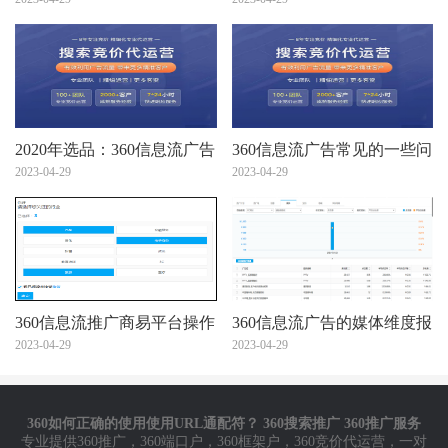
龄、地域，你真的会设么？
简单的介绍您看看！
2020年选品：360信息流广告
360信息流广告常见的一些问
投放趋势看出12个潜力爆
2023-04-29
题
2023-04-29
款！
360信息流推广商易平台操作
360信息流广告的媒体维度报
说明
2023-04-29
表
2023-04-29
360如何正确的使用使用URL通配符？ 360搜索推广 360推广服务
专业提供
360推广
，
360端口户
，
360框架户
，
360竞价代运营
，一对