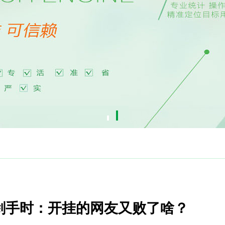
-剁手时：开挂的网友又败了啥？