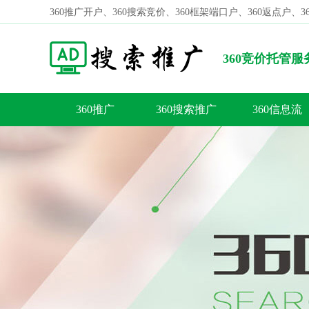
360推广开户、360搜索竞价、360框架端口户、360返点户、
360竞价托管
的网友又败了啥？
360推广
360搜索推广
360信息流
容
答
荐