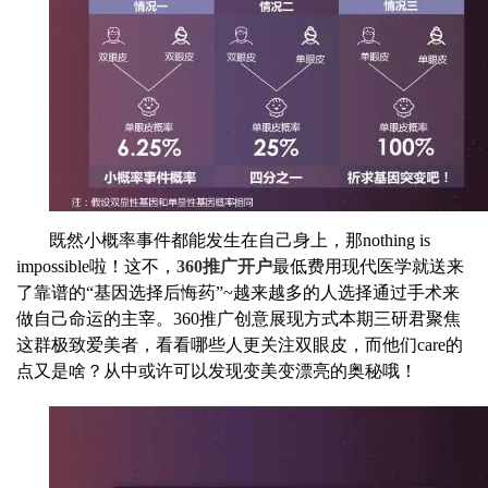
既然小概率事件都能发生在自己身上，那nothing is
impossible啦！这不，
360推广开户
最低费用现代医学就送来
了靠谱的“基因选择后悔药”~越来越多的人选择通过手术来
做自己命运的主宰。360推广创意展现方式本期三研君聚焦
这群极致爱美者，看看哪些人更关注双眼皮，而他们care的
点又是啥？从中或许可以发现变美变漂亮的奥秘哦！