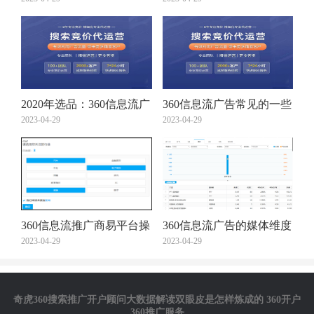
么？
2020年选品：360信息流广
360信息流广告常见的一些
告投放趋势看出12个潜力
2023-04-29
问题
2023-04-29
爆款！
360信息流推广商易平台操
360信息流广告的媒体维度
作说明
2023-04-29
报表
2023-04-29
奇虎360搜索推广开户顾问大数据解读双眼皮是怎样炼成的 360开户
360推广服务