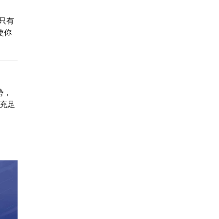
只有
使你
势，
据充足