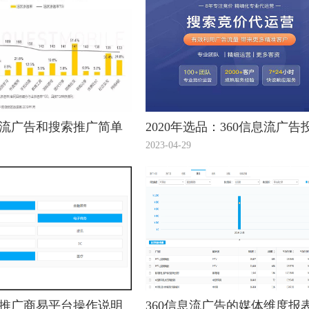
息流广告和搜索推广简单
2020年选品：360信息流广告
看看！
趋势看出12个潜力爆款！
2023-04-29
流推广商易平台操作说明
360信息流广告的媒体维度报