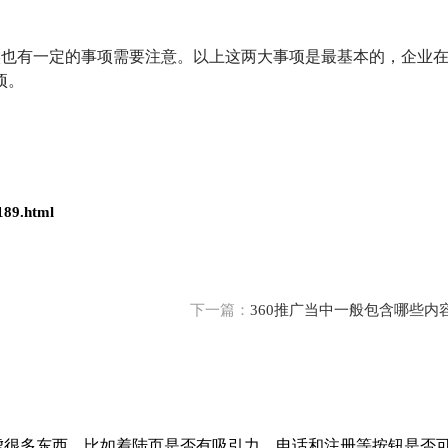
候也有一定的事项需要注意。以上这两大事项是最基本的，企业
项。
189.html
下一篇：
360推广当中一般包含哪些内
考虑很多东西，比如着陆页是否有吸引力，电话和注册等按钮是否