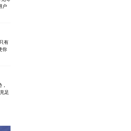
用户
只有
使你
势，
据充足