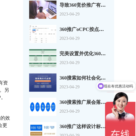
导致360竞价推广有点击没转换的原因分析
2023-04-29
360推广oCPC按点击出价系数还是目标转化成本？
2023-04-29
完美设置并优化360搜索广告组和广告系列
2023-04-29
360搜索如何社会化营销以及搜索营销
有资
现在有优惠活动吗
2023-04-29
。另
户。
360搜索推广展会落地页怎么做？一套思路供参考
2023-04-29
来的效
会更
360推广这样设计标题，资深优化师都说好！
2023-04-29