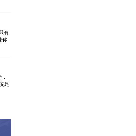
只有
使你
势，
据充足