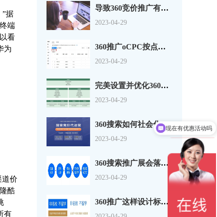
导致360竞价推广有点击没转换的原因分析
”据
2023-04-29
终端
以看
360推广oCPC按点击出价系数还是目标转化成本？
华为
2023-04-29
完美设置并优化360搜索广告组和广告系列
2023-04-29
360搜索如何社会化营销以及搜索营销
现在有优惠活动吗
2023-04-29
360搜索推广展会落地页怎么做？一套思路供参考
2023-04-29
渠道价
隆酷
360推广这样设计标题，资深优化师都说好！
挑
所有
2023-04-29