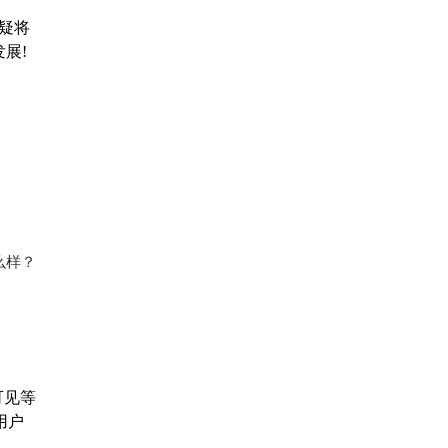
疑将
展!
么样？
可见等
用户