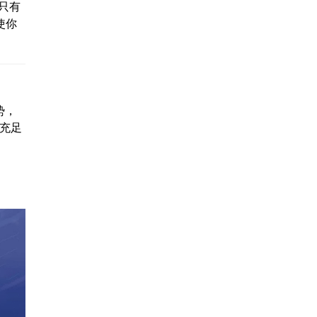
只有
使你
势，
据充足