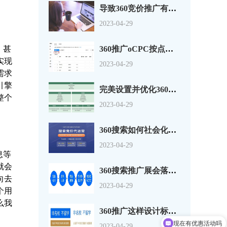
导致360竞价推广有点击没转换的原因分析
2023-04-29
，甚
360推广oCPC按点击出价系数还是目标转化成本？
实现
2023-04-29
需求
引擎
完美设置并优化360搜索广告组和广告系列
整个
2023-04-29
360搜索如何社会化营销以及搜索营销
2023-04-29
息等
就会
360搜索推广展会落地页怎么做？一套思路供参考
向去
2023-04-29
个用
么我
360推广这样设计标题，资深优化师都说好！
现在有优惠活动吗
2023-04-29