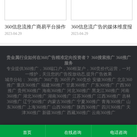
360信息流推广商易平台操作
360信息流广告的媒体维度报
说明
2023-04-29
表
2023-04-29
贵金属行业如何在360广告精准定向投资者？ 360搜索推广 360推广
服务
专业提供
360推广
，
360端口户
，
360框架户
，
360竞价代运营
，一对
一维护，关注您的广告投放动态,提升广告效果
城市分站：
360推广
360广告
360开户
360竞价
安徽360推广
北京360
推广
重庆360推广
福建360推广
甘肃360推广
广东360推广
广西360
推广
贵州360推广
海南360推广
河北360推广
黑龙江360推广
河南
360推广
湖北360推广
湖南360推广
江苏360推广
江西360推广
吉林
360推广
辽宁360推广
内蒙古360推广
宁夏360推广
青海360推广
山
东360推广
上海360推广
山西360推广
陕西360推广
四川360推广
天
津360推广
新疆360推广
西藏360推广
云南360推广