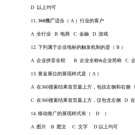
D 以上均可
11.
360推广
适合（ A ）行业的客户
A 全行业
B 电商 C 金融 D 游戏
12. 下列属
于企业地标的触发机制的是（ B ）
A 企业拼
音全程 B 企业全称&企业简称 C 
13. 黄金展
位的展现样式是（ A ）
A 在360搜
索结果首页最上方，包括左侧和右侧 B
C 在360搜
索结果首页最上方，仅包含左侧 D 在
14. 移动推
广的展现样式有（ D ）
A 图片
B 图文 C 文字 D 以上均可