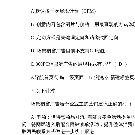
A 默认按千
次展现计费（CPM）
B 创意内容
包含图片与价格，用最直观的方式体现
C 定向方式
是关键词定向和访客找回定向
D 场景橱窗
广告目前不支持Gif动图
6. 360PC信
息流广告的展现样式有哪些（ D ）
A导航首页/
导航二级页面 B 浏览器-新建标签页/
7. 以下针对
场景橱窗广告给予企业主的营销建议正确的有（ 
A 电商：借特惠商品引流+着陆页凑单活动提单
问，待网民进入后配合网站凑单活动，提升整体消费
取网民联系方式做进一步线下跟进