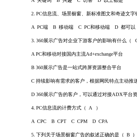
A 关键词
B 兴趣 C 访客 D 以上都是
2. PC信息
流、场景橱窗、新标准图文和奇迹文字链
A PC端
B 移动端 C PC和移动端 D 都可以
3. 360展示
广告对企业下游客户的影响有什么（ 
A PC和移动
对接国内主流Ad+exchange平台
B 360展示广
告是一站式跨屏资源整合平台
C 持续影响有
需求的客户，根据网民特点主动推
D 360展示广
告的客户，可以通过对接ADX平台
4. PC信息流
的计费方式（ A ）
A CPC B
CPT C CPM D CPA
5. 下列关于
场景橱窗广告的叙述正确的是（ B 