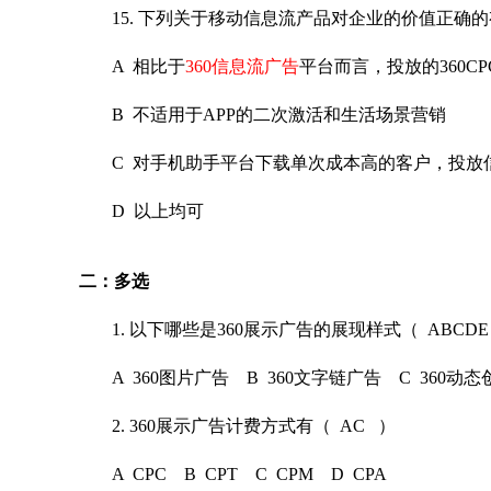
15. 下列关
于移动信息流产品对企业的价值正确的
A 相比于
3
60信息流广告
平台
而言，投放的360C
B 不适用于
APP的二次激活和生活场景营销
C 对手机助
手平台下载单次成本高的客户，投放
D 以上均可
二：多选
1. 以下哪些
是360展示广告的展现样式（ ABCDE
A 360图片
广告 B 360文字链广告 C 360动态
2. 360展示
广告计费方式有（ AC ）
A CPC B
CPT C CPM D CPA