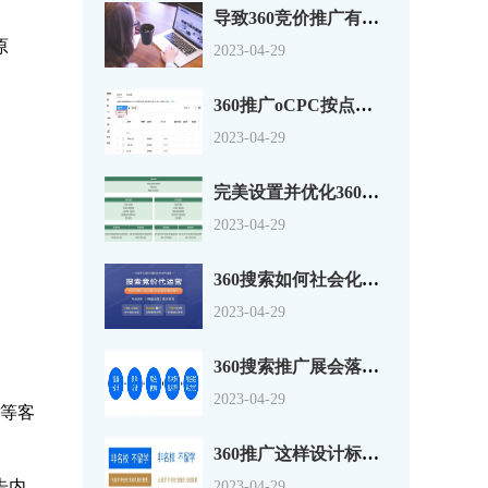
导致360竞价推广有点击没转换的原因分析
原
2023-04-29
360推广oCPC按点击出价系数还是目标转化成本？
2023-04-29
完美设置并优化360搜索广告组和广告系列
2023-04-29
360搜索如何社会化营销以及搜索营销
2023-04-29
360搜索推广展会落地页怎么做？一套思路供参考
2023-04-29
处等客
360推广这样设计标题，资深优化师都说好！
告内
2023-04-29