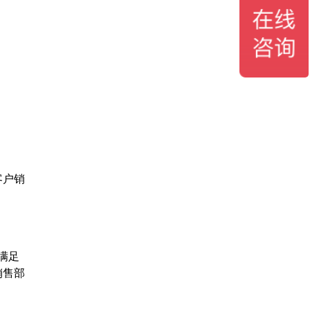
；
客户销
满足
销售部