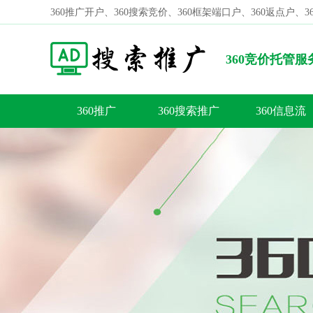
360推广开户、360搜索竞价、360框架端口户、360返点户、
360竞价托管
则及销售违规处罚办法
360推广
360搜索推广
360信息流
容
答
荐