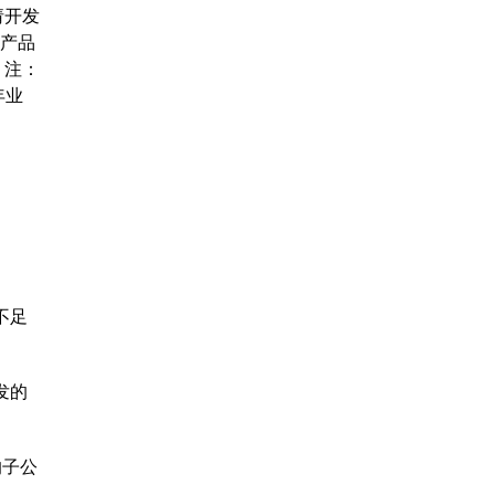
请开发
系产品
 注：
年业
不足
发的
的子公