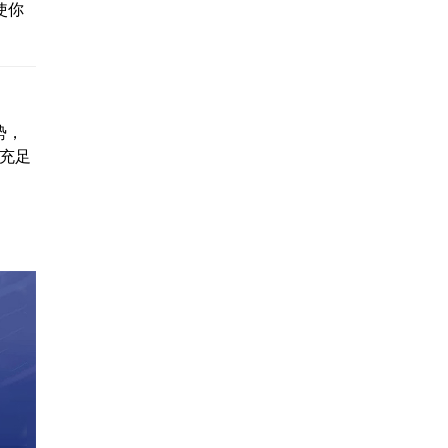
使你
势，
据充足