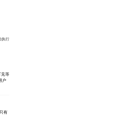
始执行
可见等
用户
只有