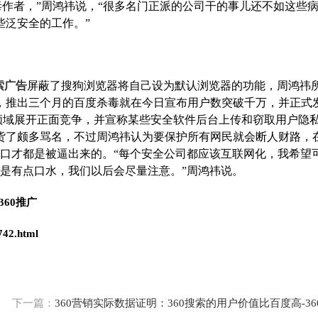
毒作者，”周鸿祎说，“很多名门正派的公司干的事儿还不如这些
一些泛安全的工作。”
搜索广告
屏蔽了搜狗浏览器将自己设为默认浏览器的功能，周鸿祎
，推出三个月的百度杀毒就在今日宣布用户数突破千万，并正式
杀毒领域展开正面竞争，并宣称某些安全软件后台上传和窃取用户隐
货了颇多骂名，不过周鸿祎认为要保护所有网民就会断人财路，
的口才都是被逼出来的。“每个安全公司都应该互联网化，我希望
，是有点口水，我们以后会尽量注意。”周鸿祎说。
60推广
742.html
下一篇：
360营销实际数据证明：360搜索的用户价值比百度高-36