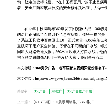
动，让电脑变得很慢。 “在中国祸害用户的不止是病
者，安全厂商应该从狭义的安全概念跳出来，去做
在今年中秋搜狗与360爆发了浏览器大战，
360
的名门正派除了百度以外也意有所指。值得一提的是
了系统工具软件百度卫士1.0，正式宣告与360在
重破坏了用户安全体验。尽管在不间断的口水战中收
国断人财路最遭人恨，360不喜欢跟人打口水战，他
把互联网思想像AK47一样发给大家，我们是有点二
本文标题：
360竞价广告：老军医都去视频买竞价排名了-3
本文链接：
https://www.gywwj.com/360sousuotuiguang/1
关键字：
360广告
360推广
360广告推广价格
上一篇：
【RTB二期】360展示网络推广-360推广