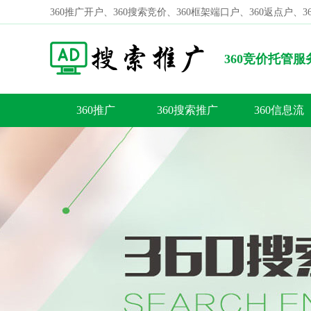
360推广开户、360搜索竞价、360框架端口户、360返点户、
360竞价托管
了-360推广
360推广
360搜索推广
360信息流
容
答
荐