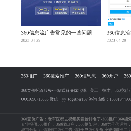
360信息流广告常见的一些问题
360信息
2023-04-29
2023-04-29
360推广
360搜索推广
360信息流
360开户
3
360竞价托管服务·一站式解决优化师、美工、技术、360竞
QQ:1696715853 微信：yy_together137 咨询热线：1580194493
360竞价广告：老军医都去视频买竞价排名了-360推广 360搜索
专业提供
360推广
，
360端口户
，
360框架户
，
360竞价代运营
城市分站：
360推广
360广告
360开户
360竞价
安徽360推广