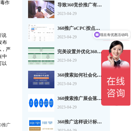
病毒作
导致360竞价推广有点击没转换的原因分析
2023-04-29
现在有优惠活动吗
360推广oCPC按点击出价系数还是目标转化成本？
所说
可以介绍下你们的产品么
2023-04-29
发布
私，严
完美设置并优化360搜索广告组和广告系列
在中
2023-04-29
可以
360搜索如何社会化营销以及搜索营销
2023-04-29
360搜索推广展会落地页怎么做？一套思路供参考
2023-04-29
360推广这样设计标题，资深优化师都说好！
0推广
2023-04-29