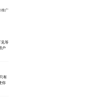
0推广
可见等
用户
只有
使你