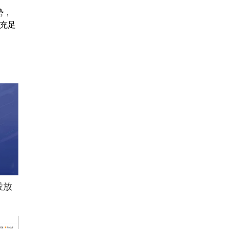
势，
据充足
投放