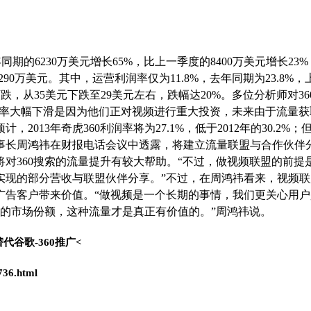
同期的6230万美元增长65%，比上一季度的8400万美元增长23
290万美元。其中，运营利润率仅为11.8%，去年同期为23.8%，
下跌，从35美元下跌至29美元左右，跌幅达20%。多位分析师对36
360利润率大幅下滑是因为他们正对视频进行重大投资，未来由于流量
13年奇虎360利润率将为27.1%，低于2012年的30.2%；
60董事长周鸿祎在财报电话会议中透露，将建立流量联盟与合作伙伴
对360搜索的流量提升有较大帮助。“不过，做视频联盟的前提
实现的部分营收与联盟伙伴分享。”不过，在周鸿祎看来，视频联
广告客户带来价值。“做视频是一个长期的事情，我们更关心用户
正的市场份额，这种流量才是真正有价值的。”周鸿祎说。
代谷歌-360推广<
736.html