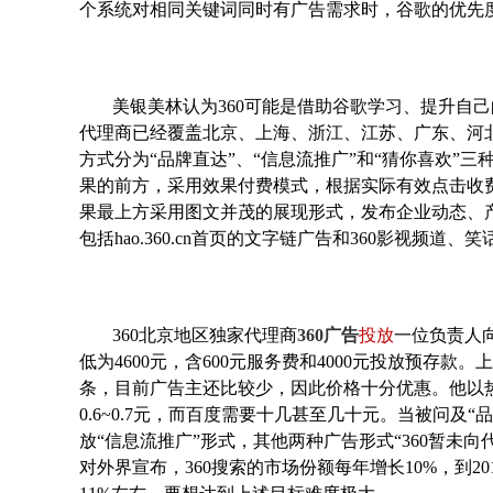
个系统对相同关键词同时有广告需求时，谷歌的优先度
美银美林认为360可能是借助谷歌学习、提升自己
代理商已经覆盖北京、上海、浙江、江苏、广东、河
方式分为“品牌直达”、“信息流推广”和“猜你喜欢”三
果的前方，采用效果付费模式，根据实际有效点击收
果最上方采用图文并茂的展现形式，发布企业动态、产
包括hao.360.cn首页的文字链广告和360影视
360北京地区独家代理商
360广告
投放
一位负责人
低为4600元，含600元服务费和4000元投放预存款
条，目前广告主还比较少，因此价格十分优惠。他以热
0.6~0.7元，而百度需要十几甚至几十元。当被问及
放“信息流推广”形式，其他两种广告形式“360暂未向
对外界宣布，360搜索的市场份额每年增长10%，到2