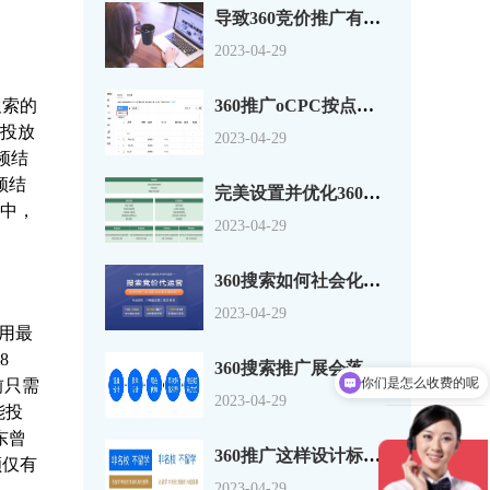
导致360竞价推广有点击没转换的原因分析
2023-04-29
搜索的
360推广oCPC按点击出价系数还是目标转化成本？
告投放
2023-04-29
频结
频结
完美设置并优化360搜索广告组和广告系列
航中，
2023-04-29
360搜索如何社会化营销以及搜索营销
2023-04-29
用最
8
360搜索推广展会落地页怎么做？一套思路供参考
你们是怎么收费的呢
前只需
现在有优惠活动吗
2023-04-29
能投
东曾
360推广这样设计标题，资深优化师都说好！
额仅有
2023-04-29