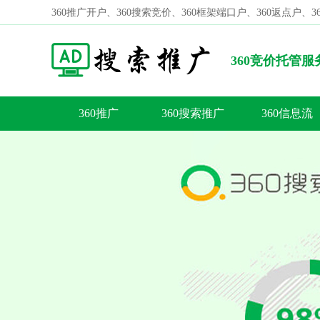
360推广开户、360搜索竞价、360框架端口户、360返点户、
360竞价托管
谷歌-360推广<
360推广
360搜索推广
360信息流
容
答
荐