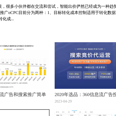
爱又恨，很多小伙伴都在交流和尝试，智能出价俨然已经成为一种趋
推广oCPC目前分为两种：1、目标转化成本控制适用于转化数
化成...
息流广告和搜索推广简单
2020年选品：360信息流广告
看看！
趋势看出12个潜力爆款！
2023-04-29