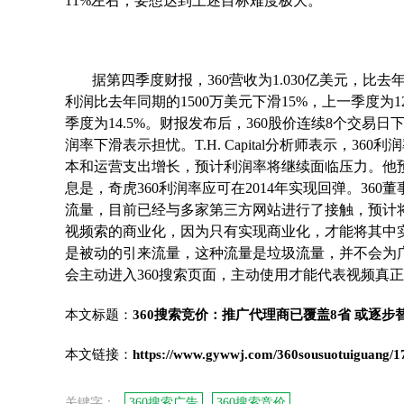
11%左右，要想达到上述目标难度极大。
据第四季度财报，360营收为1.030亿美元，比去年
利润比去年同期的1500万美元下滑15%，上一季度为1
季度为14.5%。财报发布后，360股价连续8个交易日
润率下滑表示担忧。T.H. Capital分析师表示，
本和运营支出增长，预计利润率将继续面临压力。他预计，20
息是，奇虎360利润率应可在2014年实现回弹。3
流量，目前已经与多家第三方网站进行了接触，预计将
视频索的商业化，因为只有实现商业化，才能将其中
是被动的引来流量，这种流量是垃圾流量，并不会为
会主动进入360搜索页面，主动使用才能代表视频真
本文标题：
360搜索竞价：推广代理商已覆盖8省 或逐步替
本文链接：
https://www.gywwj.com/360sousuotuiguang/1
关键字：
360搜索广告
360搜索竞价