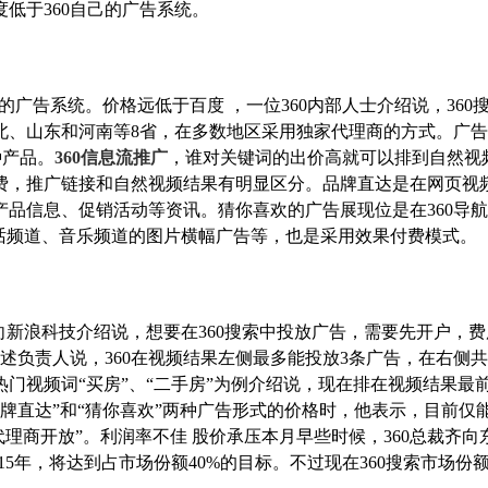
低于360自己的广告系统。
的广告系统。价格远低于百度 ，一位360内部人士介绍说，360
北、山东和河南等8省，在多数地区采用独家代理商的方式。广
种产品。
360信息流推广
，谁对关键词的出价高就可以排到自然视
费，推广链接和自然视频结果有明显区分。品牌直达是在网页视
品信息、促销活动等资讯。猜你喜欢的广告展现位是在360导
频道、笑话频道、音乐频道的图片横幅广告等，也是采用效果付费模式。
向新浪科技介绍说，想要在360搜索中投放广告，需要先开户，费
。上述负责人说，360在视频结果左侧最多能投放3条广告，在右侧共
门视频词“买房”、“二手房”为例介绍说，现在排在视频结果最
“品牌直达”和“猜你喜欢”两种广告形式的价格时，他表示，目前仅
代理商开放”。利润率不佳 股价承压本月早些时候，360总裁齐向
015年，将达到占市场份额40%的目标。不过现在360搜索市场份