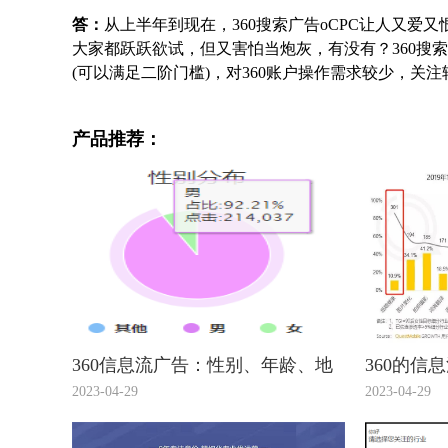
答：
从上半年到现在，360搜索广告oCPC让人又
大家都跃跃欲试，但又害怕当炮灰，有没有？360搜索
(可以满足二阶门槛)，对360账户操作需求较少，关注转
产品推荐：
360信息流广告：性别、年龄、地
360的信
域，你真的会设么？
的介绍您
2023-04-29
2023-04-29