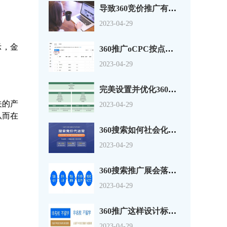
导致360竞价推广有点击没转换的原因分析
2023-04-29
示，金
360推广oCPC按点击出价系数还是目标转化成本？
2023-04-29
完美设置并优化360搜索广告组和广告系列
关的产
2023-04-29
从而在
360搜索如何社会化营销以及搜索营销
2023-04-29
360搜索推广展会落地页怎么做？一套思路供参考
2023-04-29
360推广这样设计标题，资深优化师都说好！
2023-04-29