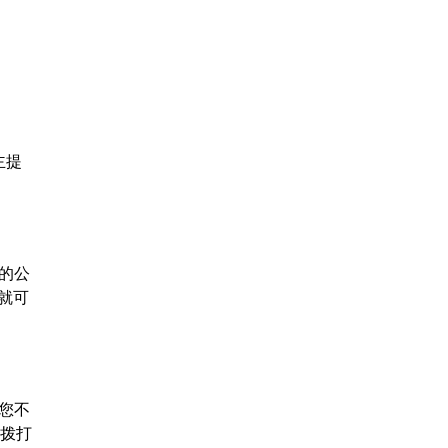
主提
的公
就可
您不
以拨打