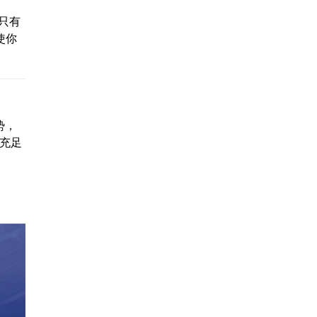
只有
使你
势，
据充足