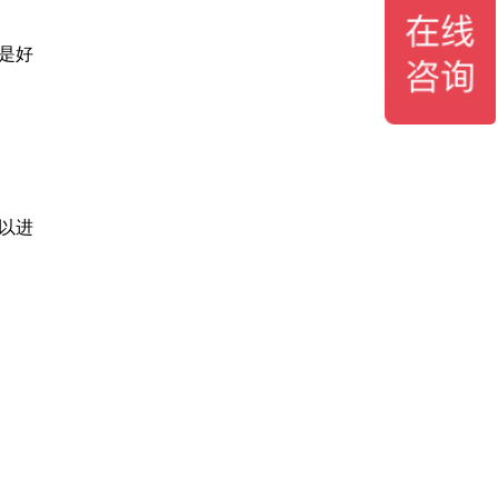
是好
以进