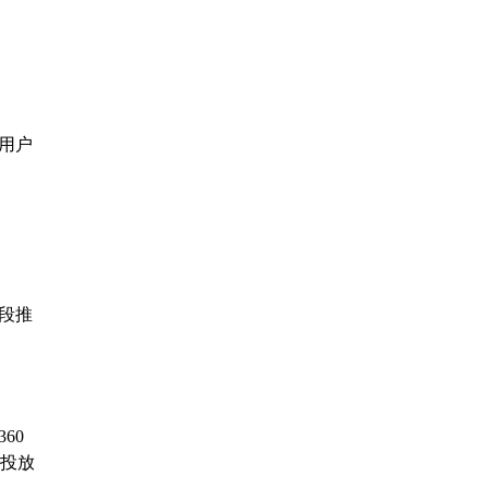
出用户
段推
60
投放