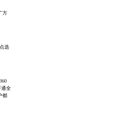
广方
点选
60
开通全
户都