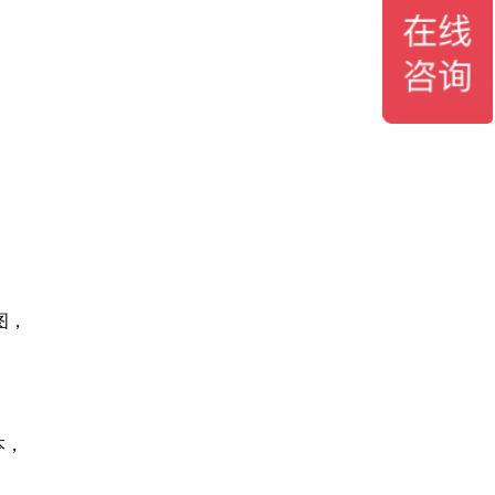
图，
本，