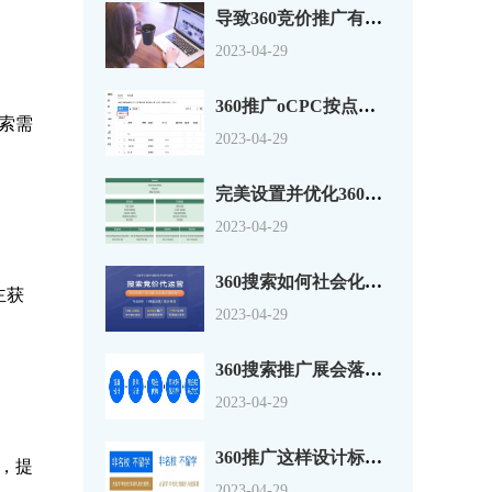
导致360竞价推广有点击没转换的原因分析
2023-04-29
360推广oCPC按点击出价系数还是目标转化成本？
搜索需
2023-04-29
完美设置并优化360搜索广告组和广告系列
2023-04-29
360搜索如何社会化营销以及搜索营销
主获
2023-04-29
360搜索推广展会落地页怎么做？一套思路供参考
2023-04-29
360推广这样设计标题，资深优化师都说好！
，提
2023-04-29