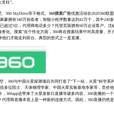
大支柱”。
60 SkyDrive等子格式。
360搜索广告
优惠活动在2020360联
家豪拥有340万创造者；智能小程序数量达到42万个，其中240
量已超过5亿；代理商电话多少？托管页面拥有60万企业客户。沈
服务化。搜索”在个性化方面，360将在搜索结果中对高质量、开
样他们才能走到前台。典型的形式之一是直播。
空，360与中国火星探测项目共同打造了“下一站，火星”科学系
包括多位院士、天体物理学家、中国火星实验基地专家等，竞价
360app还带来了火星发射日直播等诸多内容。360直播的一
代理商直播本质上是一种新的连接方式。因此，360直播仍然是3