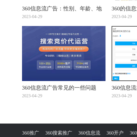
360信息流广告：性别、年龄、地
360的信
域，你真的会设么？
的介绍您
2023-04-29
2023-04-29
360信息流广告常见的一些问题
360信息
2023-04-29
2023-04-29
360推广
360搜索推广
360信息流
360开户
3