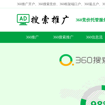
360推广开户、360搜索竞价、360框架端口户、360返点户、
360竞价托管
动生态事业部。
360推广
360搜索推广
360信息流
容
答
荐