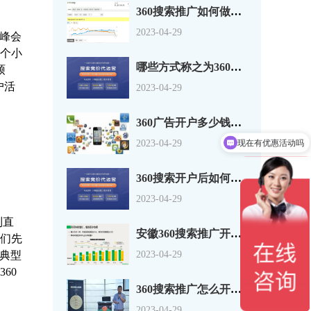
360搜索推广如何做好内容优化技巧，360竞价广告多少钱开户？
2023-04-29
盟峰会
多个小
哪些方式称之为360搜索引擎营销呢?360搜索开户流程！
硕
户活
2023-04-29
360广告开户多少钱？360竞价推广怎么扣费收费的？
现在有优惠活动吗
2023-04-29
360搜索开户后如何建立账户结构推广状态有哪些
2023-04-29
列直
安徽360搜索推广开户《移动电商发展趋势研究报告》带你一探究竟！
他们先
2023-04-29
个典型
60
360搜索推广怎么开户互联网金融、银行、投资理财、保险案例
2023-04-29