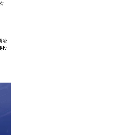
有
质流
趣投