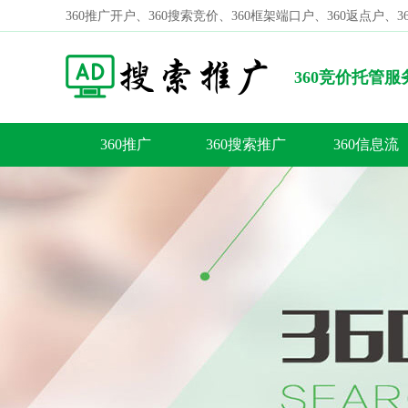
360推广开户、360搜索竞价、360框架端口户、360返点户、
360竞价托管
金”资源位优选
360推广
360搜索推广
360信息流
容
答
荐