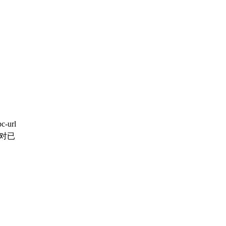
url
对已